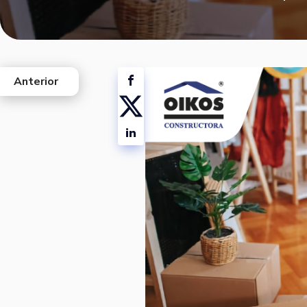
Anterior
west