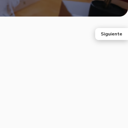
Siguiente
east