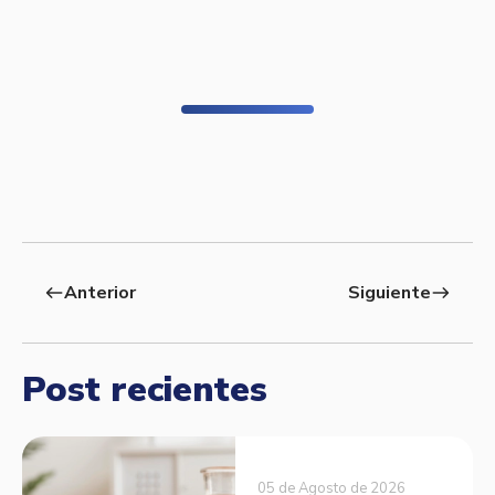
Anterior
Siguiente
west
east
Post recientes
05 de Agosto de 2026