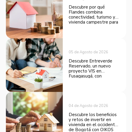
Descubre por qué
Flandes combina
conectividad, turismo y
vivienda campestre para
convertirse en una
opción atractiva de
inversión.
05 de Agosto de 2026
Descubre Entreverde
Reservado, un nuevo
proyecto VIS en
Fusagasugá, con
espacios funcionales y
opciones de financiación.
04 de Agosto de 2026
Descubre los beneficios
y retos de invertir en
vivienda en el occidente
de Bogotá con OIKOS