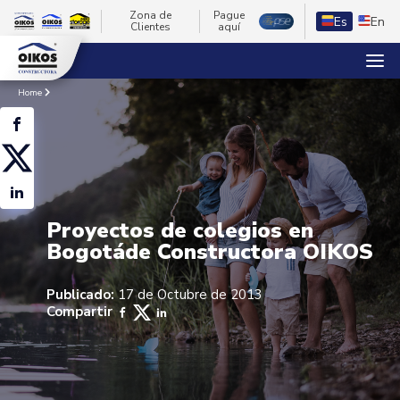
Zona de
Pague
Es
En
Clientes
aquí
Home
Proyectos de colegios en
Bogotáde Constructora OIKOS
Publicado:
17 de Octubre de 2013
Compartir