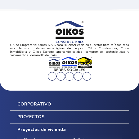
Grupo Empresarial Oikos S.A.S basa su experiencia en el sector finca raíz con cada
una de sus unidades estratégicas de negocio: Oikos Constructora, Oikos
Inmobiliaria y Oikos Storage; aportando calidad, compromiso, sostenibilidad y
crecimiento al desarrollo del país.
REDES SOCIALES
CORPORATIVO
Inicio
PROYECTOS
Mapa del sitio
Postventas
Proyectos de vivienda
Contratación Directa
Noticias