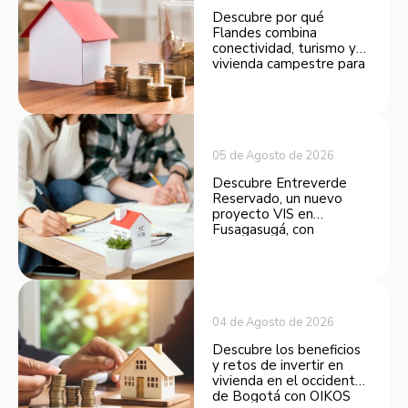
Descubre por qué
Flandes combina
conectividad, turismo y
vivienda campestre para
convertirse en una
opción atractiva de
inversión.
05 de Agosto de 2026
Descubre Entreverde
Reservado, un nuevo
proyecto VIS en
Fusagasugá, con
espacios funcionales y
opciones de financiación.
04 de Agosto de 2026
Descubre los beneficios
y retos de invertir en
vivienda en el occidente
de Bogotá con OIKOS