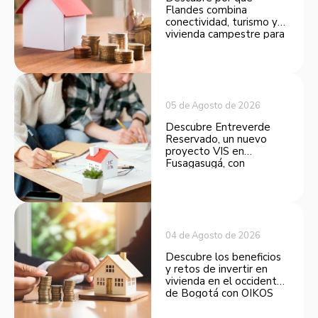
Flandes combina
conectividad, turismo y
vivienda campestre para
convertirse en una
opción atractiva de
inversión.
05 de Agosto de 2026
Descubre Entreverde
Reservado, un nuevo
proyecto VIS en
Fusagasugá, con
espacios funcionales y
opciones de financiación.
04 de Agosto de 2026
Descubre los beneficios
y retos de invertir en
vivienda en el occidente
de Bogotá con OIKOS
Balmora.