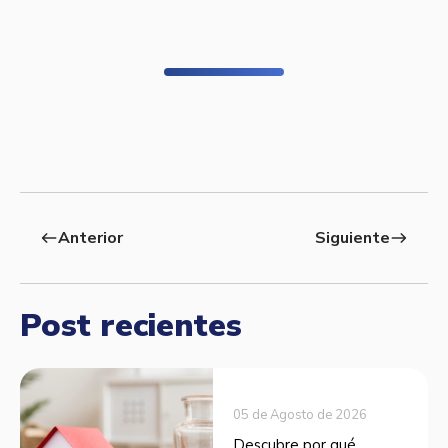
Anterior
Siguiente
west
east
Post recientes
05 de Agosto de 2026
Descubre por qué