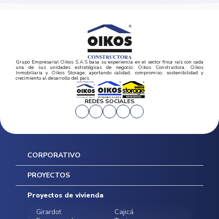
Grupo Empresarial Oikos S.A.S basa su experiencia en el sector finca raíz con cada
una de sus unidades estratégicas de negocio: Oikos Constructora, Oikos
Inmobiliaria y Oikos Storage; aportando calidad, compromiso, sostenibilidad y
crecimiento al desarrollo del país.
REDES SOCIALES
CORPORATIVO
Inicio
PROYECTOS
Mapa del sitio
Postventas
Proyectos de vivienda
Contratación Directa
Noticias
Girardot
Cajicá