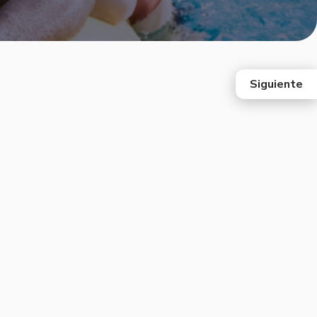
Siguiente
east