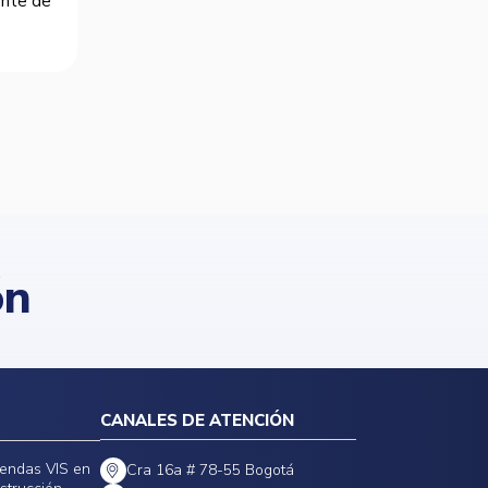
dente de
ón
CANALES DE ATENCIÓN
iendas VIS en
Cra 16a # 78-55 Bogotá