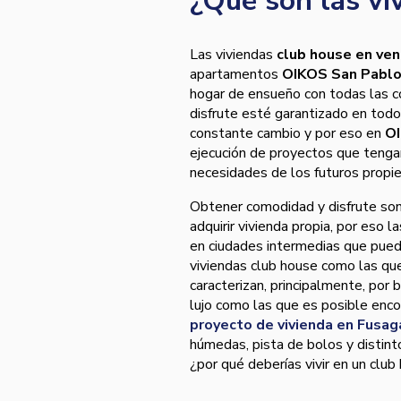
¿Qué son las vi
Las viviendas
club house en ve
apartamentos
OIKOS San Pabl
hogar de ensueño con todas las co
disfrute esté garantizado en tod
constante cambio y por eso en
OI
ejecución de proyectos que tengan
necesidades de los futuros propie
Obtener comodidad y disfrute son 
adquirir vivienda propia, por eso 
en ciudades intermedias que puede
viviendas club house como las q
caracterizan, principalmente, por 
lujo como las que es posible enco
proyecto de vivienda en Fusa
húmedas, pista de bolos y distinto
¿por qué deberías vivir en un clu