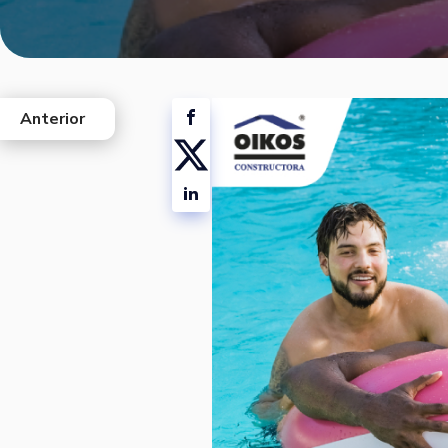
Anterior
west