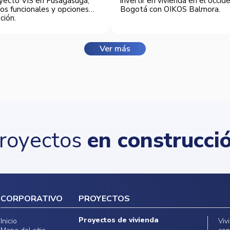
yecto VIS en Fusagasugá,
invertir en vivienda en el occi
os funcionales y opciones
Bogotá con OIKOS Balmora.
ción.
Ver más
royectos
en construcci
CORPORATIVO
PROYECTOS
Proyectos de vivienda
Inicio
Viv