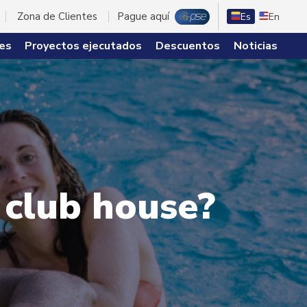
Zona de Clientes
Pague aquí
Es
En
es
Proyectos ejecutados
Descuentos
Noticias
 club house?