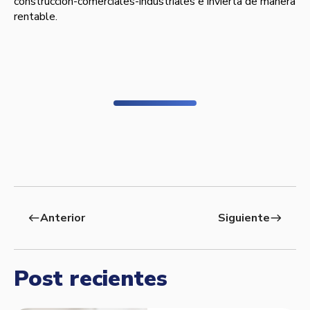
construccion-comerciales-industriales e invierta de manera
rentable.
Anterior
Siguiente
west
east
Post recientes