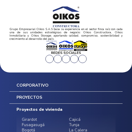
Grupo Empresarial Oikos S.A.S basa su experiencia en el sector finca raíz con cada
una de sus unidades estratégicas de negocio: Oikos Constructora, Oikos
Inmobiliaria y Oikos Storage; aportando calidad, compromiso, sostenibilidad y
crecimiento al desarrollo del país.
REDES SOCIALES
CORPORATIVO
Inicio
PROYECTOS
Mapa del sitio
Postventas
Proyectos de vivienda
Contratación Directa
Noticias
Girardot
Cajicá
Fusagasugá
Tunja
Bogotá
La Calera