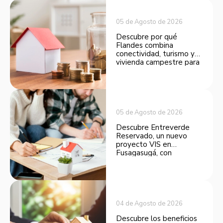
05 de Agosto de 2026
Descubre por qué
Flandes combina
conectividad, turismo y
vivienda campestre para
convertirse en una
opción atractiva de
inversión.
05 de Agosto de 2026
Descubre Entreverde
Reservado, un nuevo
proyecto VIS en
Fusagasugá, con
espacios funcionales y
opciones de financiación.
04 de Agosto de 2026
Descubre los beneficios