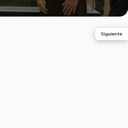
Siguiente
east