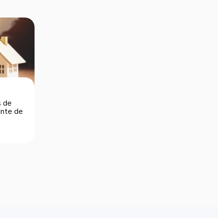
s de
dente de