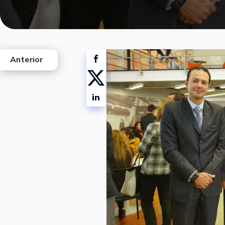
Anterior
west