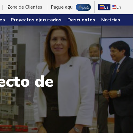
Zona de Clientes
Pague aquí
Es
En
es
Proyectos ejecutados
Descuentos
Noticias
ecto de