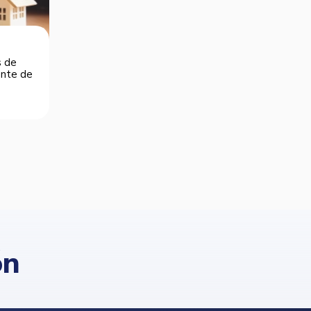
s de
dente de
ón