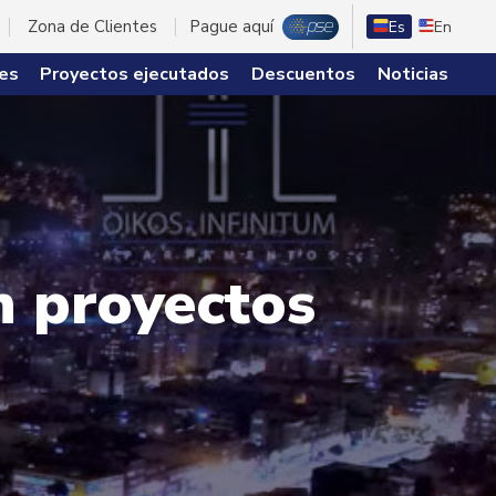
Zona de Clientes
Pague aquí
Es
En
es
Proyectos ejecutados
Descuentos
Noticias
n proyectos