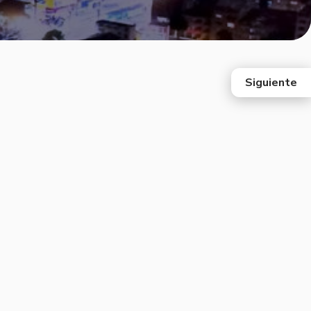
Siguiente
east