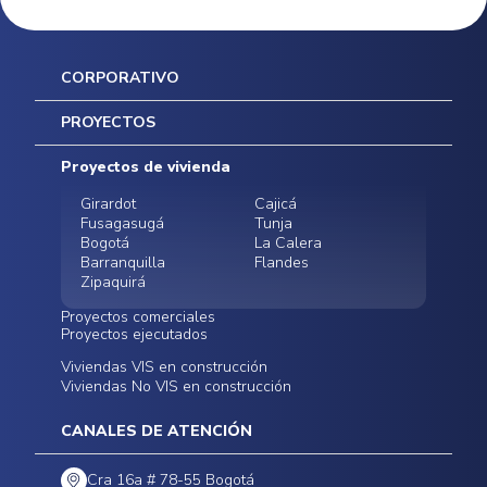
CORPORATIVO
Inicio
PROYECTOS
Mapa del sitio
Postventas
Proyectos de vivienda
Contratación Directa
Noticias
Girardot
Cajicá
Fusagasugá
Tunja
Bogotá
La Calera
Barranquilla
Flandes
Zipaquirá
Proyectos comerciales
Proyectos ejecutados
Bodegas - ALMAX
Locales comerciales -
Viviendas VIS en construcción
Conoce nuestros
Funza
Infinitum Zentral
Viviendas No VIS en construcción
proyectos ejecutados
Bodegas - ALMAX
Centro Comercial
Malambo
Calera Gardens
CANALES DE ATENCIÓN
Cra 16a # 78-55 Bogotá