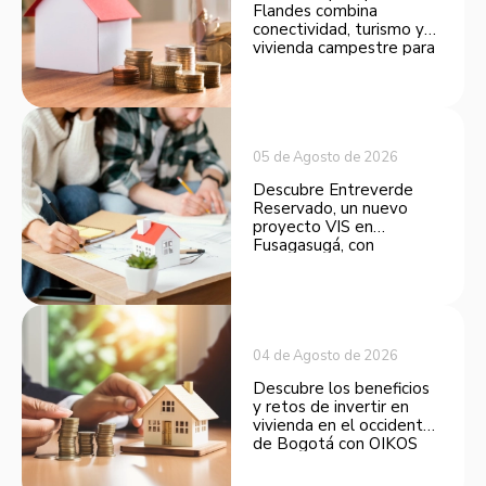
Flandes combina
conectividad, turismo y
vivienda campestre para
convertirse en una
opción atractiva de
inversión.
05 de Agosto de 2026
Descubre Entreverde
Reservado, un nuevo
proyecto VIS en
Fusagasugá, con
espacios funcionales y
opciones de financiación.
04 de Agosto de 2026
Descubre los beneficios
y retos de invertir en
vivienda en el occidente
de Bogotá con OIKOS
Balmora.