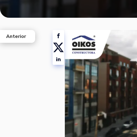
Anterior
west