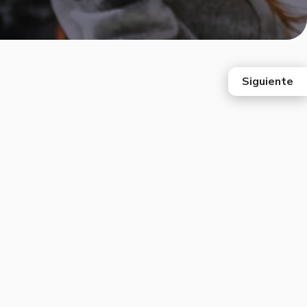
Siguiente
east