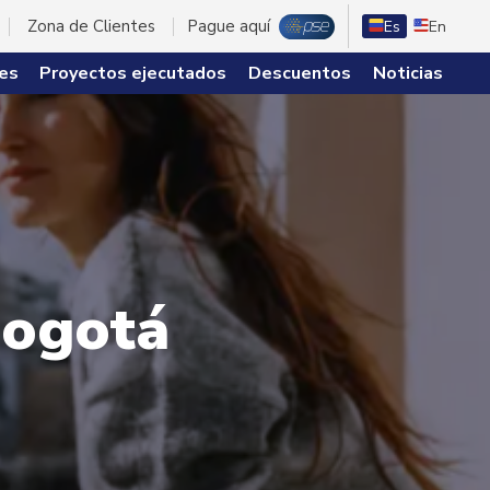
Zona de Clientes
Pague aquí
Es
En
es
Proyectos ejecutados
Descuentos
Noticias
Bogotá