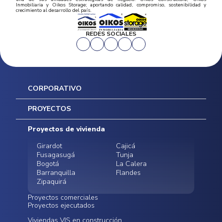
Inmobiliaria y Oikos Storage; aportando calidad, compromiso, sostenibilidad y
crecimiento al desarrollo del país.
REDES SOCIALES
CORPORATIVO
Inicio
PROYECTOS
Mapa del sitio
Postventas
Proyectos de vivienda
Contratación Directa
Noticias
Girardot
Cajicá
Fusagasugá
Tunja
Bogotá
La Calera
Barranquilla
Flandes
Zipaquirá
Proyectos comerciales
Proyectos ejecutados
Bodegas - ALMAX
Locales comerciales -
Viviendas VIS en construcción