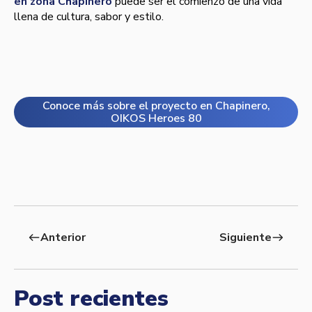
en zona Chapinero
puede ser el comienzo de una vida
llena de cultura, sabor y estilo.
Conoce más sobre el proyecto en Chapinero,
OIKOS Heroes 80
Anterior
Siguiente
west
east
Post recientes