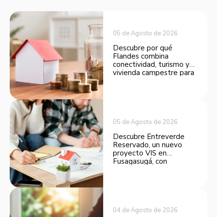
05 de Agosto de 2026
Descubre por qué
Flandes combina
conectividad, turismo y
vivienda campestre para
convertirse en una
opción atractiva de
inversión.
05 de Agosto de 2026
Descubre Entreverde
Reservado, un nuevo
proyecto VIS en
Fusagasugá, con
espacios funcionales y
opciones de financiación.
04 de Agosto de 2026