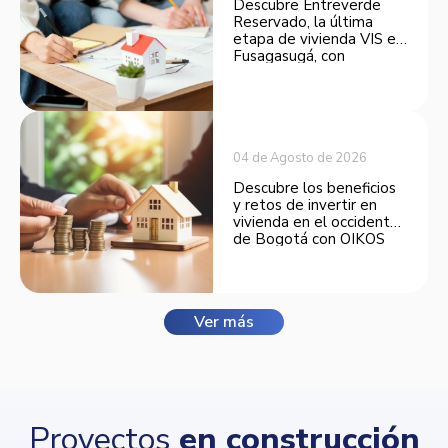
Descubre Entreverde
Reservado, la última
etapa de vivienda VIS en
Fusagasugá, con
espacios funcionales y
opciones de financiación.
04 de Agosto de 2026
Descubre los beneficios
y retos de invertir en
vivienda en el occidente
de Bogotá con OIKOS
Balmora.
Ver más
Proyectos
en construcción