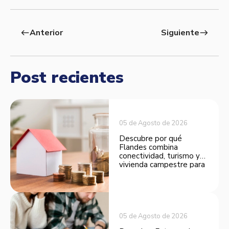
Anterior
Siguiente
west
east
Post recientes
05 de Agosto de 2026
Descubre por qué
Flandes combina
conectividad, turismo y
vivienda campestre para
convertirse en una
opción atractiva de
inversión.
05 de Agosto de 2026