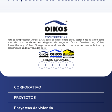
Grupo Empresarial Oikos S.A.S basa su experiencia en el sector finca raíz con cada
una de sus unidades estratégicas de negocio: Oikos Constructora, Oikos
Inmobiliaria y Oikos Storage; aportando calidad, compromiso, sostenibilidad y
crecimiento al desarrollo del país.
REDES SOCIALES
CORPORATIVO
Inicio
PROYECTOS
Mapa del sitio
Postventas
Proyectos de vivienda
Contratación Directa