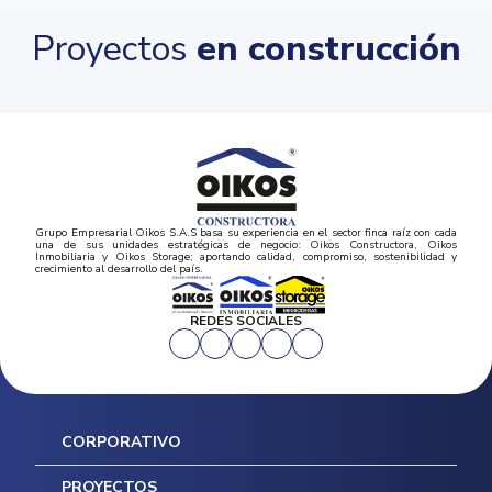
Proyectos
en construcción
Grupo Empresarial Oikos S.A.S basa su experiencia en el sector finca raíz con cada
una de sus unidades estratégicas de negocio: Oikos Constructora, Oikos
Inmobiliaria y Oikos Storage; aportando calidad, compromiso, sostenibilidad y
crecimiento al desarrollo del país.
REDES SOCIALES
CORPORATIVO
Inicio
PROYECTOS