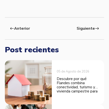
Anterior
Siguiente
west
east
Post recientes
05 de Agosto de 2026
Descubre por qué
Flandes combina
conectividad, turismo y
vivienda campestre para
convertirse en una
opción atractiva de
inversión.