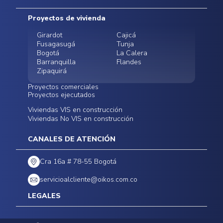
Mapa del sitio
Postventas
Proyectos de vivienda
Contratación Directa
Noticias
Girardot
Cajicá
Fusagasugá
Tunja
Bogotá
La Calera
Barranquilla
Flandes
Zipaquirá
Proyectos comerciales
Proyectos ejecutados
Bodegas - ALMAX
Locales comerciales -
Viviendas VIS en construcción
Conoce nuestros
Funza
Infinitum Zentral
Viviendas No VIS en construcción
proyectos ejecutados
Bodegas - ALMAX
Centro Comercial
Malambo
Calera Gardens
CANALES DE ATENCIÓN
Cra 16a # 78-55 Bogotá
servicioalcliente@oikos.com.co
LEGALES
Políticas de privacidad