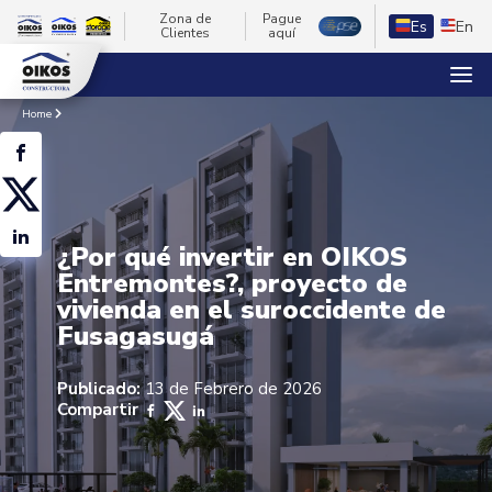
Zona de
Pague
Es
En
Clientes
aquí
Home
¿Por qué invertir en OIKOS
Entremontes?, proyecto de
vivienda en el suroccidente de
Fusagasugá
Publicado:
13 de Febrero de 2026
Compartir