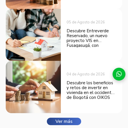
opción atractiva de
inversión.
05 de Agosto de 2026
Descubre Entreverde
Reservado, un nuevo
proyecto VIS en
Fusagasugá, con
espacios funcionales y
opciones de financiación.
04 de Agosto de 2026
Descubre los beneficios
y retos de invertir en
vivienda en el occidente
de Bogotá con OIKOS
Balmora.
Ver más