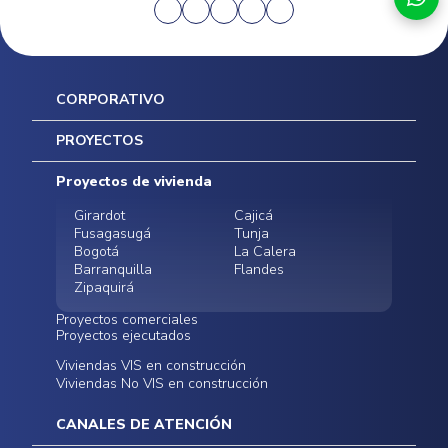
CORPORATIVO
Inicio
PROYECTOS
Mapa del sitio
Postventas
Proyectos de vivienda
Contratación Directa
Noticias
Girardot
Cajicá
Fusagasugá
Tunja
Bogotá
La Calera
Barranquilla
Flandes
Zipaquirá
Proyectos comerciales
Proyectos ejecutados
Bodegas - ALMAX
Locales comerciales -
Viviendas VIS en construcción
Conoce nuestros
Funza
Infinitum Zentral
Viviendas No VIS en construcción
proyectos ejecutados
Bodegas - ALMAX
Centro Comercial
Malambo
Calera Gardens
CANALES DE ATENCIÓN