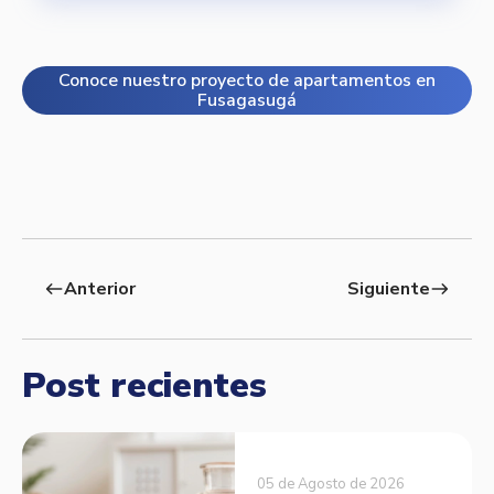
Conoce nuestro proyecto de apartamentos en
Fusagasugá
Anterior
Siguiente
west
east
Post recientes
05 de Agosto de 2026