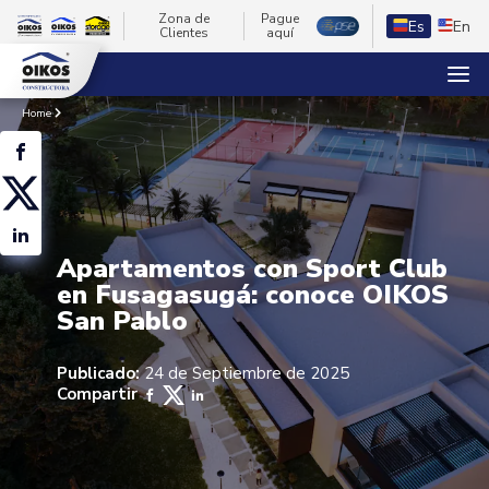
Zona de
Pague
Es
En
Clientes
aquí
Home
Apartamentos con Sport Club
en Fusagasugá: conoce OIKOS
San Pablo
Publicado:
24 de Septiembre de 2025
Compartir