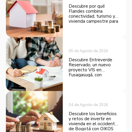
Descubre por qué
Flandes combina
conectividad, turismo y
vivienda campestre para
convertirse en una
opción atractiva de
inversión.
05 de Agosto de 2026
Descubre Entreverde
Reservado, un nuevo
proyecto VIS en
Fusagasugá, con
espacios funcionales y
opciones de financiación.
04 de Agosto de 2026
Descubre los beneficios
y retos de invertir en
vivienda en el occidente
de Bogotá con OIKOS