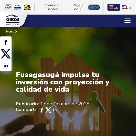
Zona de
Pague
Es
En
Clientes
aquí
Home
Fusagasugá impulsa tu
inversión con proyección y
calidad de vida
Publicado:
17 de Octubre de 2025
Compartir