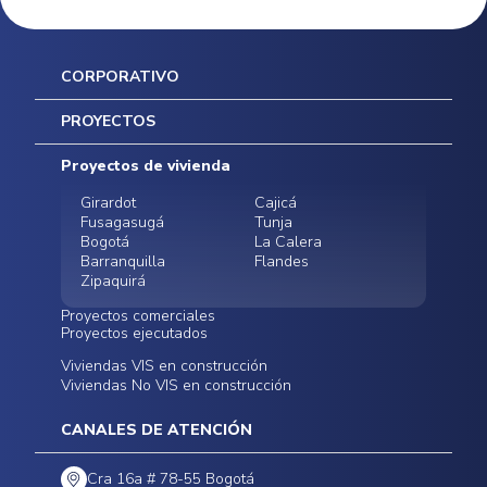
CORPORATIVO
Inicio
PROYECTOS
Mapa del sitio
Postventas
Proyectos de vivienda
Contratación Directa
Noticias
Girardot
Cajicá
Fusagasugá
Tunja
Bogotá
La Calera
Barranquilla
Flandes
Zipaquirá
Proyectos comerciales
Proyectos ejecutados
Bodegas - ALMAX
Locales comerciales -
Viviendas VIS en construcción
Conoce nuestros
Funza
Infinitum Zentral
Viviendas No VIS en construcción
proyectos ejecutados
Bodegas - ALMAX
Centro Comercial
Malambo
Calera Gardens
CANALES DE ATENCIÓN
Cra 16a # 78-55 Bogotá