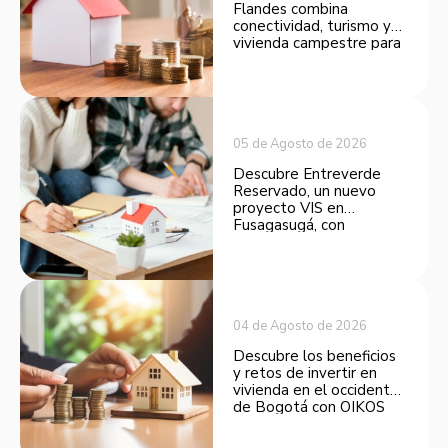
Flandes combina
conectividad, turismo y
vivienda campestre para
convertirse en una
opción atractiva de
inversión.
05 de Agosto de 2026
Descubre Entreverde
Reservado, un nuevo
proyecto VIS en
Fusagasugá, con
espacios funcionales y
opciones de financiación.
04 de Agosto de 2026
Descubre los beneficios
y retos de invertir en
vivienda en el occidente
de Bogotá con OIKOS
Balmora.