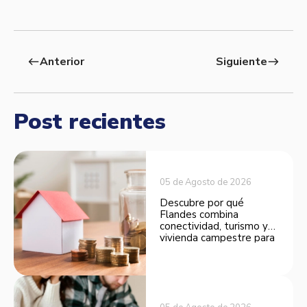
Anterior
Siguiente
west
east
Post recientes
05 de Agosto de 2026
Descubre por qué
Flandes combina
conectividad, turismo y
vivienda campestre para
convertirse en una
opción atractiva de
inversión.