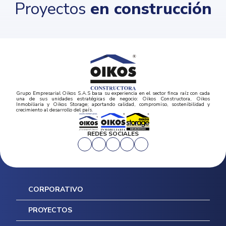
Proyectos
en construcción
Grupo Empresarial Oikos S.A.S basa su experiencia en el sector finca raíz con cada
una de sus unidades estratégicas de negocio: Oikos Constructora, Oikos
Inmobiliaria y Oikos Storage; aportando calidad, compromiso, sostenibilidad y
crecimiento al desarrollo del país.
REDES SOCIALES
CORPORATIVO
Inicio
PROYECTOS
Mapa del sitio