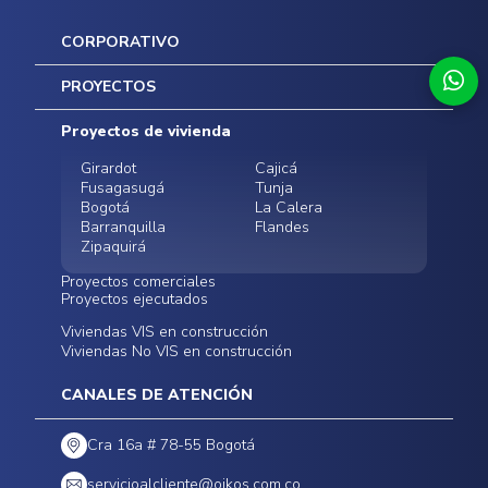
CORPORATIVO
Inicio
PROYECTOS
Mapa del sitio
Postventas
Proyectos de vivienda
Contratación Directa
Noticias
Girardot
Cajicá
Fusagasugá
Tunja
Bogotá
La Calera
Barranquilla
Flandes
Zipaquirá
Proyectos comerciales
Proyectos ejecutados
Bodegas - ALMAX
Locales comerciales -
Viviendas VIS en construcción
Conoce nuestros
Funza
Infinitum Zentral
Viviendas No VIS en construcción
proyectos ejecutados
Bodegas - ALMAX
Centro Comercial
Malambo
Calera Gardens
CANALES DE ATENCIÓN
Cra 16a # 78-55 Bogotá
servicioalcliente@oikos.com.co