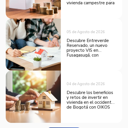
vivienda campestre para
convertirse en una
opción atractiva de
inversión.
05 de Agosto de 2026
Descubre Entreverde
Reservado, un nuevo
proyecto VIS en
Fusagasugá, con
espacios funcionales y
opciones de financiación.
04 de Agosto de 2026
Descubre los beneficios
y retos de invertir en
vivienda en el occidente
de Bogotá con OIKOS
Balmora.