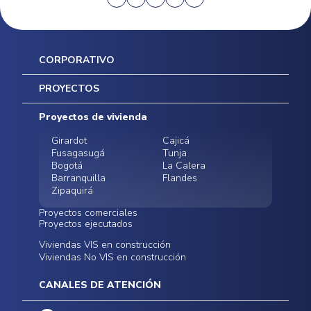
CORPORATIVO
Inicio
PROYECTOS
Mapa del sitio
Postventas
Proyectos de vivienda
Contratación Directa
Noticias
Girardot
Cajicá
Fusagasugá
Tunja
Bogotá
La Calera
Barranquilla
Flandes
Zipaquirá
Proyectos comerciales
Proyectos ejecutados
Bodegas - ALMAX
Locales comerciales -
Viviendas VIS en construcción
Conoce nuestros
Funza
Infinitum Zentral
Viviendas No VIS en construcción
proyectos ejecutados
Bodegas - ALMAX
Centro Comercial
Malambo
Calera Gardens
CANALES DE ATENCIÓN