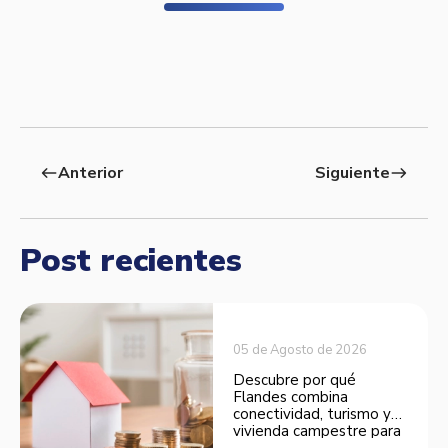
Anterior
Siguiente
west
east
Post recientes
05 de Agosto de 2026
Descubre por qué
Flandes combina
conectividad, turismo y
vivienda campestre para
convertirse en una