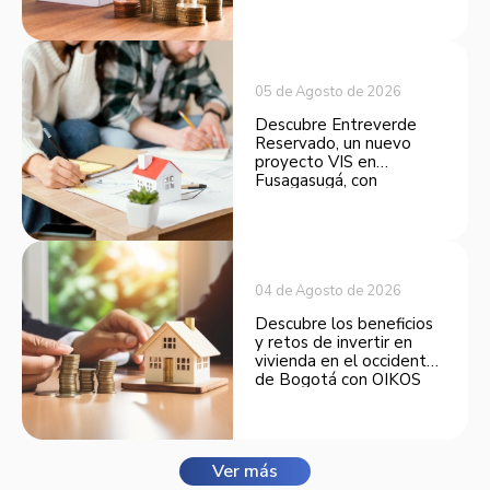
opción atractiva de
inversión.
05 de Agosto de 2026
Descubre Entreverde
Reservado, un nuevo
proyecto VIS en
Fusagasugá, con
espacios funcionales y
opciones de financiación.
04 de Agosto de 2026
Descubre los beneficios
y retos de invertir en
vivienda en el occidente
de Bogotá con OIKOS
Balmora.
Ver más