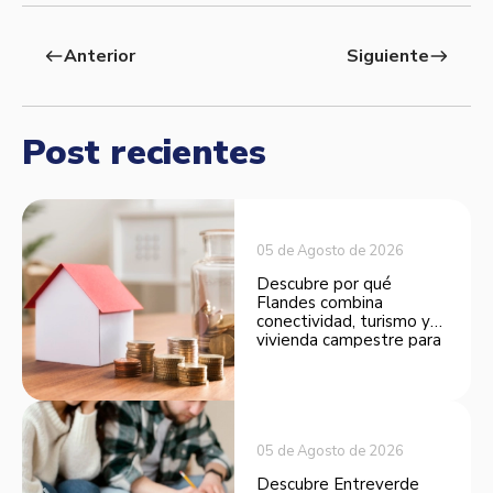
Anterior
Siguiente
west
east
Post recientes
05 de Agosto de 2026
Descubre por qué
Flandes combina
conectividad, turismo y
vivienda campestre para
convertirse en una
opción atractiva de
inversión.
05 de Agosto de 2026
Descubre Entreverde