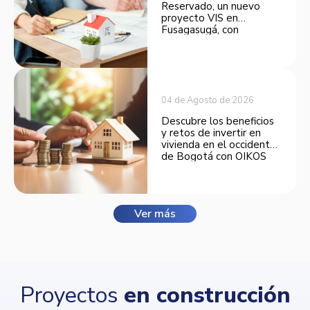
Reservado, un nuevo
proyecto VIS en
Fusagasugá, con
espacios funcionales y
opciones de financiación.
04 de Agosto de 2026
Descubre los beneficios
y retos de invertir en
vivienda en el occidente
de Bogotá con OIKOS
Balmora.
Ver más
Proyectos
en construcción