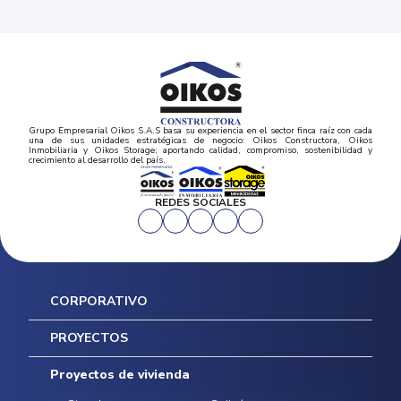
Grupo Empresarial Oikos S.A.S basa su experiencia en el sector finca raíz con cada
una de sus unidades estratégicas de negocio: Oikos Constructora, Oikos
Inmobiliaria y Oikos Storage; aportando calidad, compromiso, sostenibilidad y
crecimiento al desarrollo del país.
REDES SOCIALES
CORPORATIVO
Inicio
PROYECTOS
Mapa del sitio
Postventas
Proyectos de vivienda
Contratación Directa
Noticias