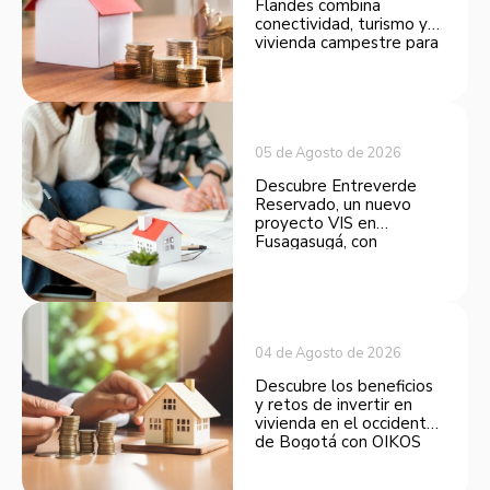
Flandes combina
conectividad, turismo y
vivienda campestre para
convertirse en una
opción atractiva de
inversión.
05 de Agosto de 2026
Descubre Entreverde
Reservado, un nuevo
proyecto VIS en
Fusagasugá, con
espacios funcionales y
opciones de financiación.
04 de Agosto de 2026
Descubre los beneficios
y retos de invertir en
vivienda en el occidente
de Bogotá con OIKOS
Balmora.