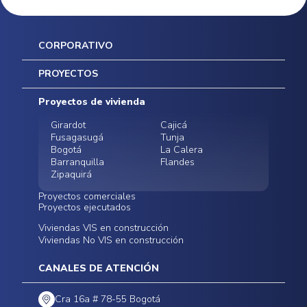
CORPORATIVO
Inicio
PROYECTOS
Mapa del sitio
Postventas
Proyectos de vivienda
Contratación Directa
Noticias
Girardot
Cajicá
Fusagasugá
Tunja
Bogotá
La Calera
Barranquilla
Flandes
Zipaquirá
Proyectos comerciales
Proyectos ejecutados
Bodegas - ALMAX
Locales comerciales -
Viviendas VIS en construcción
Conoce nuestros
Funza
Infinitum Zentral
Viviendas No VIS en construcción
proyectos ejecutados
Bodegas - ALMAX
Centro Comercial
Malambo
Calera Gardens
CANALES DE ATENCIÓN
Cra 16a # 78-55 Bogotá