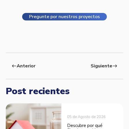
Pregunte por nuestros proyectos
Anterior
Siguiente
west
east
Post recientes
05 de Agosto de 2026
Descubre por qué