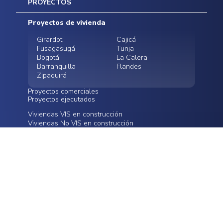
Inicio
PROYECTOS
Mapa del sitio
Postventas
Proyectos de vivienda
Contratación Directa
Noticias
Girardot
Cajicá
Fusagasugá
Tunja
Bogotá
La Calera
Barranquilla
Flandes
Zipaquirá
Proyectos comerciales
Proyectos ejecutados
Bodegas - ALMAX
Locales comerciales -
Viviendas VIS en construcción
Conoce nuestros
Funza
Infinitum Zentral
Viviendas No VIS en construcción
proyectos ejecutados
Bodegas - ALMAX
Centro Comercial
Malambo
Calera Gardens
CANALES DE ATENCIÓN
Cra 16a # 78-55 Bogotá
servicioalcliente@oikos.com.co
LEGALES
Políticas de privacidad