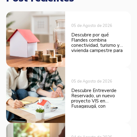
05 de Agosto de 2026
Descubre por qué
Flandes combina
conectividad, turismo y
vivienda campestre para
convertirse en una
opción atractiva de
inversión.
05 de Agosto de 2026
Descubre Entreverde
Reservado, un nuevo
proyecto VIS en
Fusagasugá, con
espacios funcionales y
opciones de financiación.