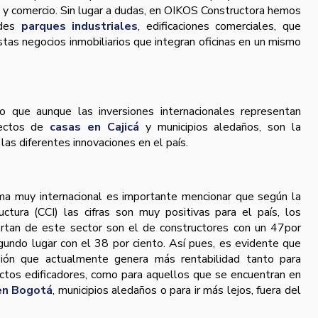
as y comercio. Sin lugar a dudas, en OIKOS Constructora hemos
ndes
parques industriales
, edificaciones comerciales, que
istas negocios inmobiliarios que integran oficinas en un mismo
que aunque las inversiones internacionales representan
yectos de
casas en Cajicá
y municipios aledaños, son la
las diferentes innovaciones en el paí­s.
ma muy internacional es importante mencionar que según la
tura (CCI) las cifras son muy positivas para el paí­s, los
portan de este sector son el de constructores con un 47por
gundo lugar con el 38 por ciento. Así­ pues, es evidente que
rsión que actualmente genera más rentabilidad tanto para
ectos edificadores, como para aquellos que se encuentran en
 en Bogotá
, municipios aledaños o para ir más lejos, fuera del