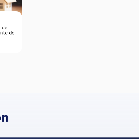
s de
dente de
ón