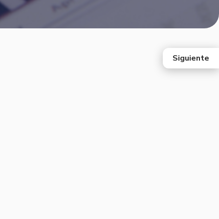
Siguiente
east