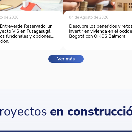
to de 2026
04 de Agosto de 2026
Entreverde Reservado, un
Descubre los beneficios y reto
yecto VIS en Fusagasugá,
invertir en vivienda en el occi
os funcionales y opciones
Bogotá con OIKOS Balmora.
ción.
Ver más
royectos
en construcci