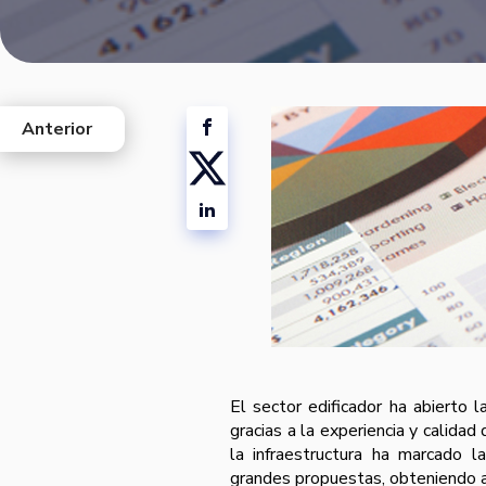
Anterior
west
El sector edificador ha abierto 
gracias a la experiencia y calida
la infraestructura ha marcado l
grandes propuestas, obteniendo así