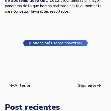
de Sostenibilidad GEO 2022
. Aquí tendrás un mayor
panorama de lo que hemos realizado hasta el momento
para conseguir favorables resultados.
¡Conoce más sobre nosotros!
Anterior
Siguiente
west
east
Post recientes