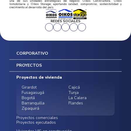
una de sus unidades estratégicas de negocio: Oikos Constructora, Oikos
Inmobiliaria y Oikos Storage; aportando calidad, compromiso, sostenibilidad y
crecimiento al desarrollo del país.
REDES SOCIALES
CORPORATIVO
Inicio
PROYECTOS
Mapa del sitio
Postventas
Proyectos de vivienda
Contratación Directa
Noticias
Girardot
Cajicá
Fusagasugá
Tunja
Bogotá
La Calera
Barranquilla
Flandes
Zipaquirá
Proyectos comerciales
Proyectos ejecutados
Bodegas - ALMAX
Locales comerciales -