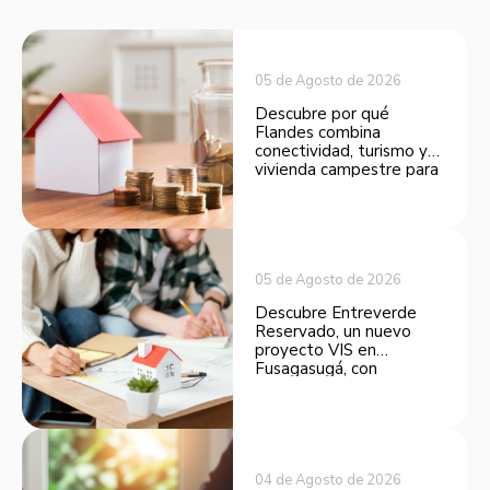
05 de Agosto de 2026
Descubre por qué
Flandes combina
conectividad, turismo y
vivienda campestre para
convertirse en una
opción atractiva de
inversión.
05 de Agosto de 2026
Descubre Entreverde
Reservado, un nuevo
proyecto VIS en
Fusagasugá, con
espacios funcionales y
opciones de financiación.
04 de Agosto de 2026