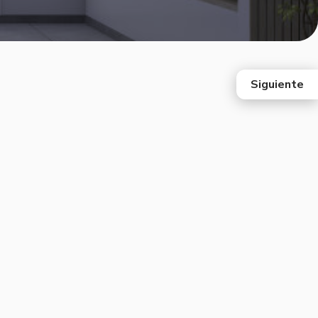
Siguiente
east