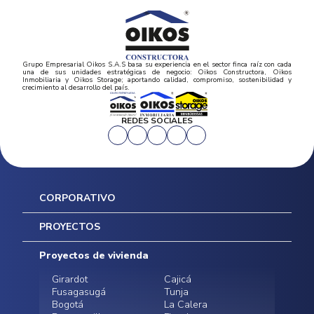
Grupo Empresarial Oikos S.A.S basa su experiencia en el sector finca raíz con cada
una de sus unidades estratégicas de negocio: Oikos Constructora, Oikos
Inmobiliaria y Oikos Storage; aportando calidad, compromiso, sostenibilidad y
crecimiento al desarrollo del país.
REDES SOCIALES
CORPORATIVO
Inicio
PROYECTOS
Mapa del sitio
Postventas
Proyectos de vivienda
Contratación Directa
Noticias
Girardot
Cajicá
Fusagasugá
Tunja
Bogotá
La Calera