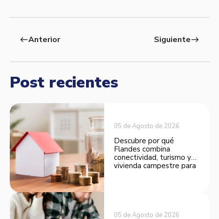
Anterior
Siguiente
west
east
Post recientes
05 de Agosto de 2026
Descubre por qué
Flandes combina
conectividad, turismo y
vivienda campestre para
convertirse en una
opción atractiva de
inversión.
05 de Agosto de 2026