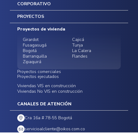
CORPORATIVO
Inicio
PROYECTOS
Mapa del sitio
Postventas
Proyectos de vivienda
Contratación Directa
Noticias
Girardot
Cajicá
Fusagasugá
Tunja
Bogotá
La Calera
Barranquilla
Flandes
Zipaquirá
Proyectos comerciales
Proyectos ejecutados
Bodegas - ALMAX
Locales comerciales -
Viviendas VIS en construcción
Conoce nuestros
Funza
Infinitum Zentral
Viviendas No VIS en construcción
proyectos ejecutados
Bodegas - ALMAX
Centro Comercial
Malambo
Calera Gardens
CANALES DE ATENCIÓN
Cra 16a # 78-55 Bogotá
servicioalcliente@oikos.com.co