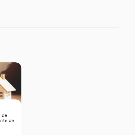
s de
dente de