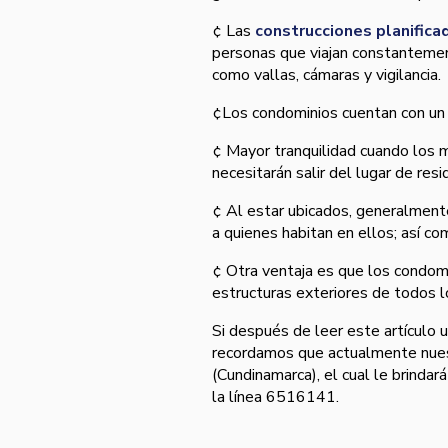
¢ Las
construcciones planifica
personas que viajan constanteme
como vallas, cámaras y vigilancia.
¢Los condominios cuentan con un 
¢ Mayor tranquilidad cuando los m
necesitarán salir del lugar de resi
¢ Al estar ubicados, generalmente
a quienes habitan en ellos; así­ c
¢ Otra ventaja es que los condom
estructuras exteriores de todos l
Si después de leer este artí­culo 
recordamos que actualmente nuest
(Cundinamarca), el cual le brindar
la lí­nea 6516141.