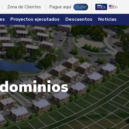
Zona de Clientes
Pague aquí
Es
En
es
Proyectos ejecutados
Descuentos
Noticias
ndominios