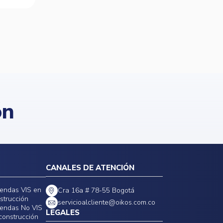
ón
CANALES DE ATENCIÓN
iendas VIS en
Cra 16a # 78-55 Bogotá
strucción
servicioalcliente@oikos.com.co
iendas No VIS
LEGALES
construcción