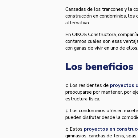
Cansadas de los trancones y la c
construcción en condominios, los c
alternativo.
En OIKOS Constructora, compañí­a
contamos cuáles son esas ventaja
con ganas de vivir en uno de ellos
Los beneficios
¢ Los residentes de
proyectos d
preocuparse por mantener, por ejem
estructura fí­sica.
¢ Los condominios ofrecen excelen
pueden disfrutar desde la comodid
¢ Estos
proyectos en construc
gimnasios, canchas de tenis, spas,