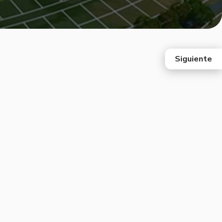
Siguiente
east