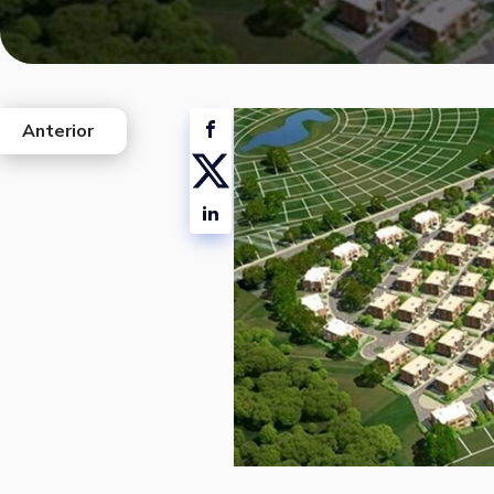
Anterior
west