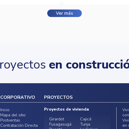
Ver más
royectos
en construcci
CORPORATIVO
PROYECTOS
Proyectos de vivienda
Inicio
Viv
Mapa del sitio
con
Girardot
Cajicá
Postventas
Viv
Fusagasugá
Tunja
Contratación Directa
en 