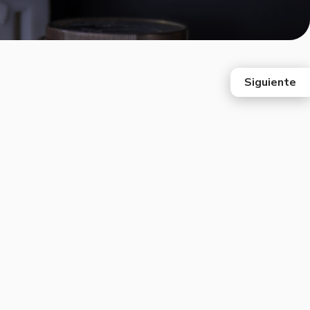
Siguiente
east