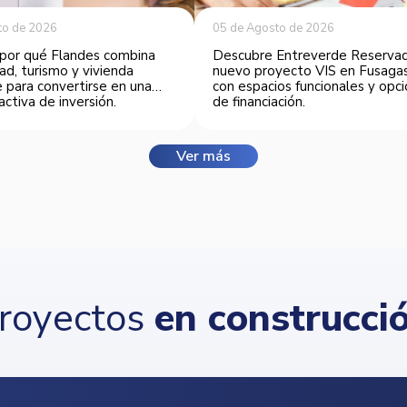
to de 2026
05 de Agosto de 2026
por qué Flandes combina
Descubre Entreverde Reservad
ad, turismo y vivienda
nuevo proyecto VIS en Fusaga
 para convertirse en una
con espacios funcionales y opc
activa de inversión.
de financiación.
Ver más
royectos
en construcci