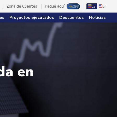
Zona de Clientes
Pague aquí
Es
En
es
Proyectos ejecutados
Descuentos
Noticias
da en