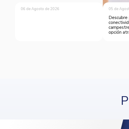
06 de Agosto de 2026
05 de Agos
Descubre 
conectivid
campestre
opción atr
P