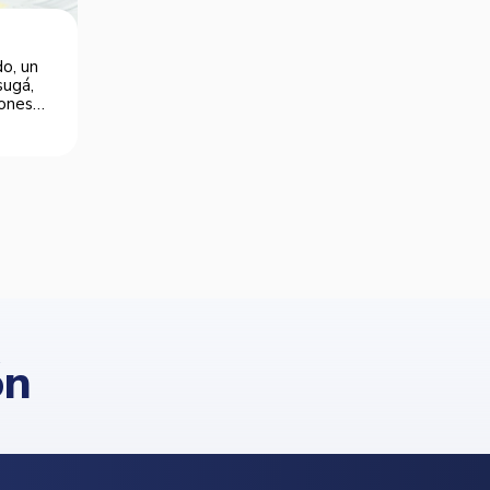
o, un
sugá,
iones
ón