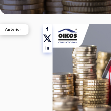
Anterior
west