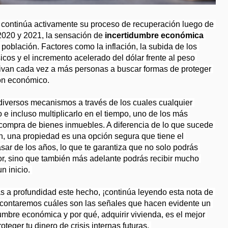
ontinúa activamente su proceso de recuperación luego de 
2020 y 2021, la sensación de 
incertidumbre económica 
población. Factores como la inflación, la subida de los 
cos y el incremento acelerado del dólar frente al peso 
van cada vez a más personas a buscar formas de proteger 
jón económico.
diversos mecanismos a través de los cuales cualquier 
e incluso multiplicarlo en el tiempo, uno de los más 
 compra de bienes inmuebles. A diferencia de lo que sucede 
ón, una propiedad es una opción segura que tiene el 
asar de los años, lo que te garantiza que no solo podrás 
lor, sino que también más adelante podrás recibir mucho 
n inicio. 
Para que puedas comprender más a profundidad este hecho, ¡continúa leyendo esta nota de 
e contaremos cuáles son las señales que hacen evidente un 
mbre económica y por qué, adquirir vivienda, es el mejor 
eger tu dinero de crisis internas futuras. 