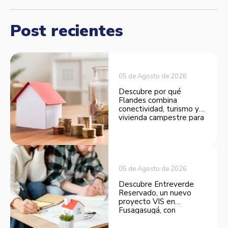
Post recientes
05 de Agosto de 2026
Descubre por qué
Flandes combina
conectividad, turismo y
vivienda campestre para
convertirse en una
opción atractiva de
inversión.
05 de Agosto de 2026
Descubre Entreverde
Reservado, un nuevo
proyecto VIS en
Fusagasugá, con
espacios funcionales y
opciones de financiación.