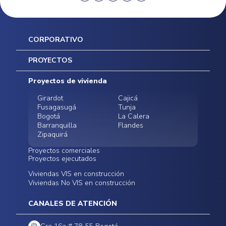
CORPORATIVO
Inicio
PROYECTOS
Mapa del sitio
Postventas
Proyectos de vivienda
Contratación Directa
Noticias
Girardot
Cajicá
Fusagasugá
Tunja
Bogotá
La Calera
Barranquilla
Flandes
Zipaquirá
Proyectos comerciales
Proyectos ejecutados
Bodegas - ALMAX
Locales comerciales -
Viviendas VIS en construcción
Conoce nuestros
Funza
Infinitum Zentral
Viviendas No VIS en construcción
proyectos ejecutados
Bodegas - ALMAX
Centro Comercial
Malambo
Calera Gardens
CANALES DE ATENCIÓN