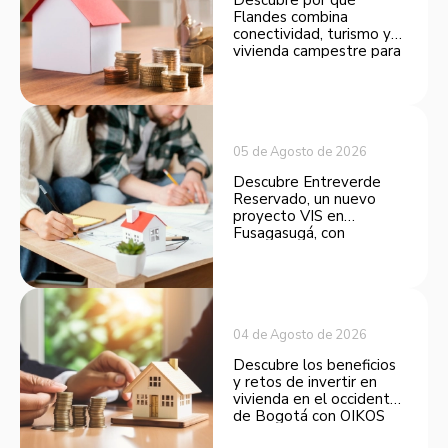
Flandes combina
conectividad, turismo y
vivienda campestre para
convertirse en una
opción atractiva de
inversión.
05 de Agosto de 2026
Descubre Entreverde
Reservado, un nuevo
proyecto VIS en
Fusagasugá, con
espacios funcionales y
opciones de financiación.
04 de Agosto de 2026
Descubre los beneficios
y retos de invertir en
vivienda en el occidente
de Bogotá con OIKOS
Balmora.