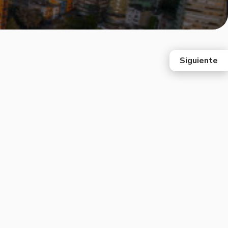
Siguiente
east