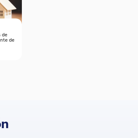
s de
dente de
ón