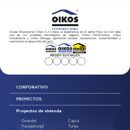
Grupo Empresarial Oikos S.A.S basa su experiencia en el sector finca raíz con cada
una de sus unidades estratégicas de negocio: Oikos Constructora, Oikos
Inmobiliaria y Oikos Storage; aportando calidad, compromiso, sostenibilidad y
crecimiento al desarrollo del país.
REDES SOCIALES
CORPORATIVO
Inicio
PROYECTOS
Mapa del sitio
Postventas
Proyectos de vivienda
Contratación Directa
Noticias
Girardot
Cajicá
Fusagasugá
Tunja