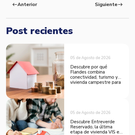
Anterior
Siguiente
west
east
Post recientes
05 de Agosto de 2026
Descubre por qué
Flandes combina
conectividad, turismo y
vivienda campestre para
convertirse en una
opción atractiva de
inversión.
05 de Agosto de 2026
Descubre Entreverde
Reservado, la última
etapa de vivienda VIS en