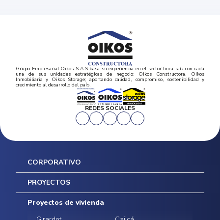
Grupo Empresarial Oikos S.A.S basa su experiencia en el sector finca raíz con cada
una de sus unidades estratégicas de negocio: Oikos Constructora, Oikos
Inmobiliaria y Oikos Storage; aportando calidad, compromiso, sostenibilidad y
crecimiento al desarrollo del país.
REDES SOCIALES
CORPORATIVO
Inicio
PROYECTOS
Mapa del sitio
Postventas
Proyectos de vivienda
Contratación Directa
Noticias
Girardot
Cajicá