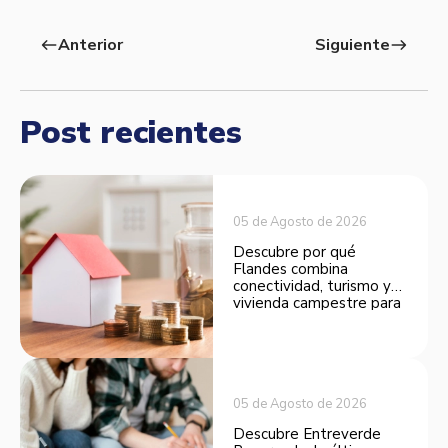
Anterior
Siguiente
west
east
Post recientes
05 de Agosto de 2026
Descubre por qué
Flandes combina
conectividad, turismo y
vivienda campestre para
convertirse en una
opción atractiva de
inversión.
05 de Agosto de 2026
Descubre Entreverde