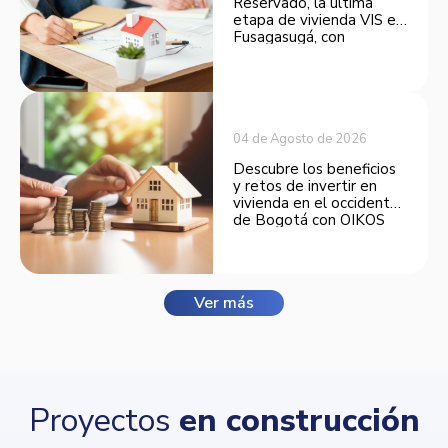
Reservado, la última
etapa de vivienda VIS en
Fusagasugá, con
espacios funcionales y
opciones de financiación.
04 de Agosto de 2026
Descubre los beneficios
y retos de invertir en
vivienda en el occidente
de Bogotá con OIKOS
Balmora.
Ver más
Proyectos
en construcción