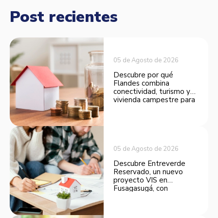
Post recientes
05 de Agosto de 2026
Descubre por qué
Flandes combina
conectividad, turismo y
vivienda campestre para
convertirse en una
opción atractiva de
inversión.
05 de Agosto de 2026
Descubre Entreverde
Reservado, un nuevo
proyecto VIS en
Fusagasugá, con
espacios funcionales y
opciones de financiación.