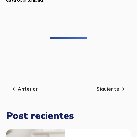
Anterior
Siguiente
west
east
Post recientes