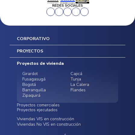
REDES SOCIALES
CORPORATIVO
Inicio
PROYECTOS
Mapa del sitio
Postventas
Proyectos de vivienda
Contratación Directa
Noticias
Girardot
Cajicá
Fusagasugá
Tunja
Bogotá
La Calera
Barranquilla
Flandes
Zipaquirá
Proyectos comerciales
Proyectos ejecutados
Bodegas - ALMAX
Locales comerciales -
Viviendas VIS en construcción
Conoce nuestros
Funza
Infinitum Zentral
Viviendas No VIS en construcción
proyectos ejecutados
Bodegas - ALMAX
Centro Comercial
Malambo
Calera Gardens