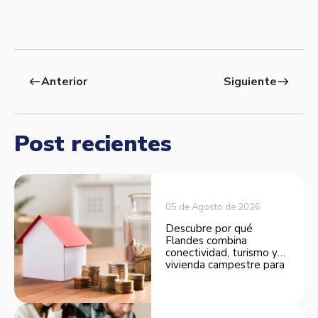
Anterior
Siguiente
west
east
Post recientes
05 de Agosto de 2026
Descubre por qué
Flandes combina
conectividad, turismo y
vivienda campestre para
convertirse en una
opción atractiva de
inversión.