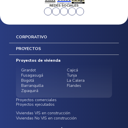
REDES SOCIALES
CORPORATIVO
Inicio
PROYECTOS
Mapa del sitio
Postventas
Proyectos de vivienda
Contratación Directa
Noticias
Girardot
Cajicá
Fusagasugá
Tunja
Bogotá
La Calera
Barranquilla
Flandes
Zipaquirá
Proyectos comerciales
Proyectos ejecutados
Bodegas - ALMAX
Locales comerciales -
Viviendas VIS en construcción
Conoce nuestros
Funza
Infinitum Zentral
Viviendas No VIS en construcción
proyectos ejecutados
Bodegas - ALMAX
Centro Comercial
Malambo
Calera Gardens