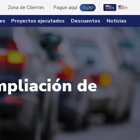
Zona de Clientes
Pague aquí
Es
En
es
Proyectos ejecutados
Descuentos
Noticias
mpliación de