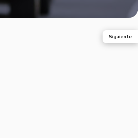
Siguiente
east