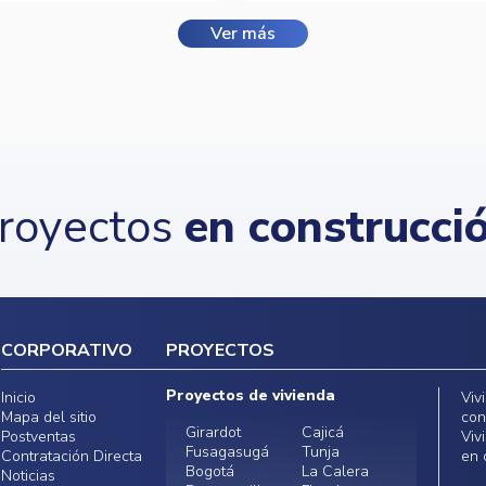
Ver más
royectos
en construcci
CORPORATIVO
PROYECTOS
Proyectos de vivienda
Inicio
Viv
Mapa del sitio
con
Girardot
Cajicá
Postventas
Viv
Fusagasugá
Tunja
Contratación Directa
en 
Bogotá
La Calera
Noticias