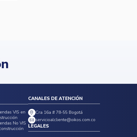
ón
CANALES DE ATENCIÓN
iendas VIS en
Cra 16a # 78-55 Bogotá
strucción
servicioalcliente@oikos.com.co
iendas No VIS
LEGALES
construcción