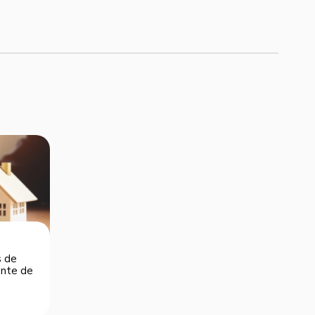
s de
dente de