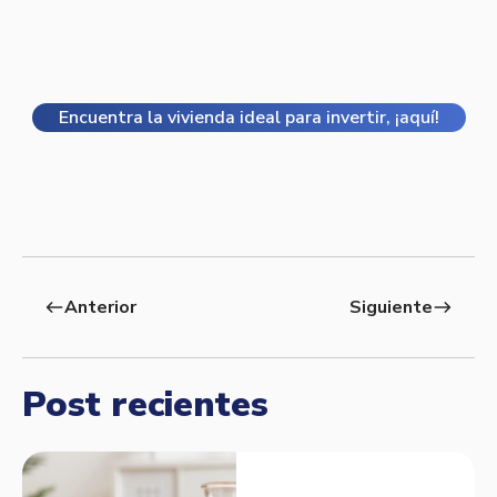
Encuentra la vivienda ideal para invertir, ¡aquí!
Anterior
Siguiente
west
east
Post recientes