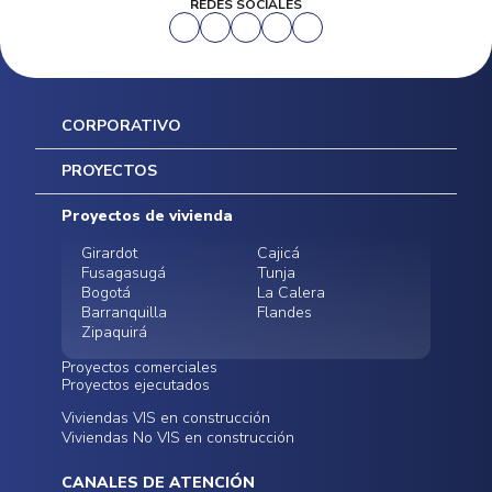
REDES SOCIALES
CORPORATIVO
Inicio
PROYECTOS
Mapa del sitio
Postventas
Proyectos de vivienda
Contratación Directa
Noticias
Girardot
Cajicá
Fusagasugá
Tunja
Bogotá
La Calera
Barranquilla
Flandes
Zipaquirá
Proyectos comerciales
Proyectos ejecutados
Bodegas - ALMAX
Locales comerciales -
Viviendas VIS en construcción
Conoce nuestros
Funza
Infinitum Zentral
Viviendas No VIS en construcción
proyectos ejecutados
Bodegas - ALMAX
Centro Comercial
Malambo
Calera Gardens
CANALES DE ATENCIÓN