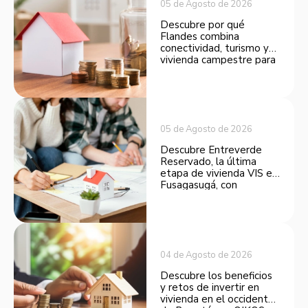
05 de Agosto de 2026
Descubre por qué
Flandes combina
conectividad, turismo y
vivienda campestre para
convertirse en una
opción atractiva de
inversión.
05 de Agosto de 2026
Descubre Entreverde
Reservado, la última
etapa de vivienda VIS en
Fusagasugá, con
espacios funcionales y
opciones de financiación.
04 de Agosto de 2026
Descubre los beneficios
y retos de invertir en
vivienda en el occidente