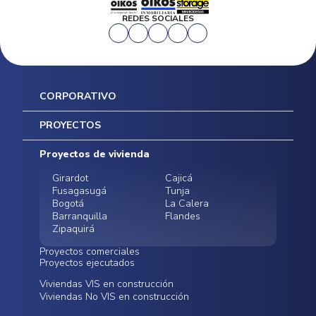
REDES SOCIALES
CORPORATIVO
Inicio
PROYECTOS
Mapa del sitio
Postventas
Proyectos de vivienda
Contratación Directa
Noticias
Girardot
Cajicá
Fusagasugá
Tunja
Bogotá
La Calera
Barranquilla
Flandes
Zipaquirá
Proyectos comerciales
Proyectos ejecutados
Bodegas - ALMAX
Locales comerciales -
Viviendas VIS en construcción
Conoce nuestros
Funza
Infinitum Zentral
Viviendas No VIS en construcción
proyectos ejecutados
Bodegas - ALMAX
Centro Comercial
Malambo
Calera Gardens