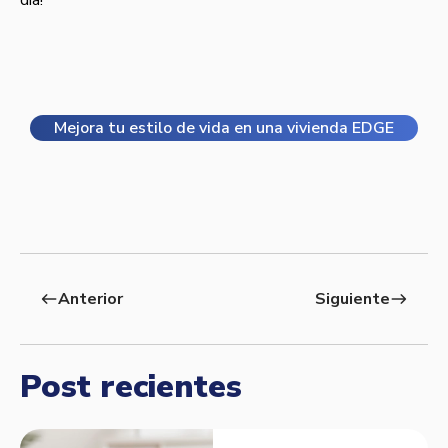
día!
Mejora tu estilo de vida en una vivienda EDGE
Anterior
Siguiente
west
east
Post recientes