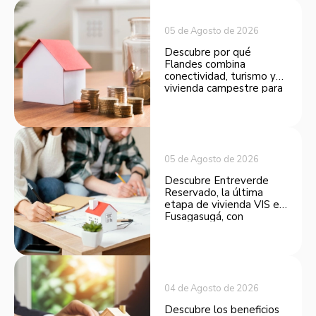
05 de Agosto de 2026
Descubre por qué
Flandes combina
conectividad, turismo y
vivienda campestre para
convertirse en una
opción atractiva de
inversión.
05 de Agosto de 2026
Descubre Entreverde
Reservado, la última
etapa de vivienda VIS en
Fusagasugá, con
espacios funcionales y
opciones de financiación.
04 de Agosto de 2026
Descubre los beneficios