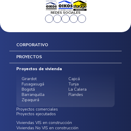
REDES SOCIALES
CORPORATIVO
Inicio
PROYECTOS
Mapa del sitio
Postventas
Proyectos de vivienda
Contratación Directa
Noticias
Girardot
Cajicá
Fusagasugá
Tunja
Bogotá
La Calera
Barranquilla
Flandes
Zipaquirá
Proyectos comerciales
Proyectos ejecutados
Bodegas - ALMAX
Locales comerciales -
Viviendas VIS en construcción
Conoce nuestros
Funza
Infinitum Zentral
Viviendas No VIS en construcción
proyectos ejecutados
Bodegas - ALMAX
Centro Comercial