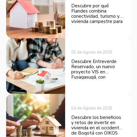
Descubre por qué
Flandes combina
conectividad, turismo y
vivienda campestre para
convertirse en una
opción atractiva de
inversión.
05 de Agosto de 2026
Descubre Entreverde
Reservado, un nuevo
proyecto VIS en
Fusagasugá, con
espacios funcionales y
opciones de financiación.
04 de Agosto de 2026
Descubre los beneficios
y retos de invertir en
vivienda en el occidente
de Bogotá con OIKOS