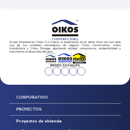
Grupo Empresarial Oikos S.A.S basa su experiencia en el sector finca raíz con cada
una de sus unidades estratégicas de negocio: Oikos Constructora, Oikos
Inmobiliaria y Oikos Storage; aportando calidad, compromiso, sostenibilidad y
crecimiento al desarrollo del país.
REDES SOCIALES
CORPORATIVO
Inicio
PROYECTOS
Mapa del sitio
Postventas
Proyectos de vivienda
Contratación Directa
Noticias