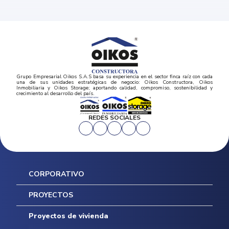
Grupo Empresarial Oikos S.A.S basa su experiencia en el sector finca raíz con cada
una de sus unidades estratégicas de negocio: Oikos Constructora, Oikos
Inmobiliaria y Oikos Storage; aportando calidad, compromiso, sostenibilidad y
crecimiento al desarrollo del país.
REDES SOCIALES
CORPORATIVO
Inicio
PROYECTOS
Mapa del sitio
Postventas
Proyectos de vivienda
Contratación Directa