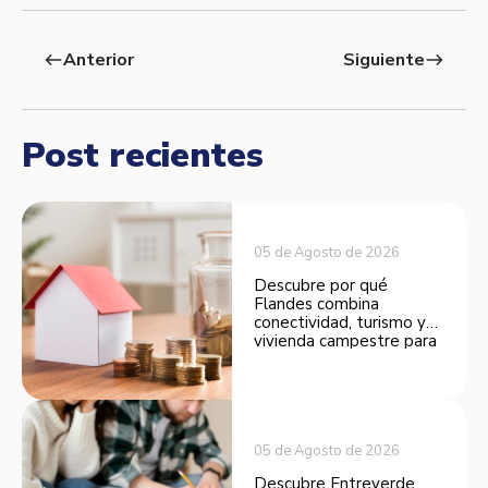
Anterior
Siguiente
west
east
Post recientes
05 de Agosto de 2026
Descubre por qué
Flandes combina
conectividad, turismo y
vivienda campestre para
convertirse en una
opción atractiva de
inversión.
05 de Agosto de 2026
Descubre Entreverde