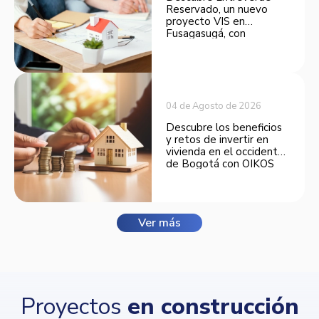
Reservado, un nuevo
proyecto VIS en
Fusagasugá, con
espacios funcionales y
opciones de financiación.
04 de Agosto de 2026
Descubre los beneficios
y retos de invertir en
vivienda en el occidente
de Bogotá con OIKOS
Balmora.
Ver más
Proyectos
en construcción