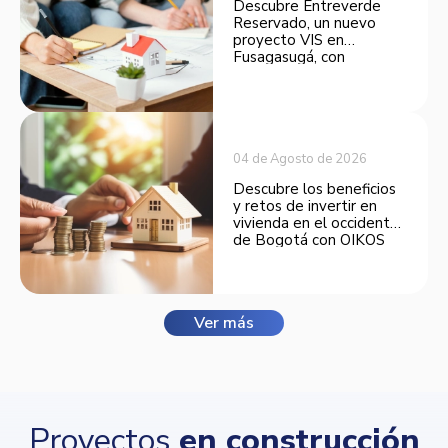
Descubre Entreverde
Reservado, un nuevo
proyecto VIS en
Fusagasugá, con
espacios funcionales y
opciones de financiación.
04 de Agosto de 2026
Descubre los beneficios
y retos de invertir en
vivienda en el occidente
de Bogotá con OIKOS
Balmora.
Ver más
Proyectos
en construcción