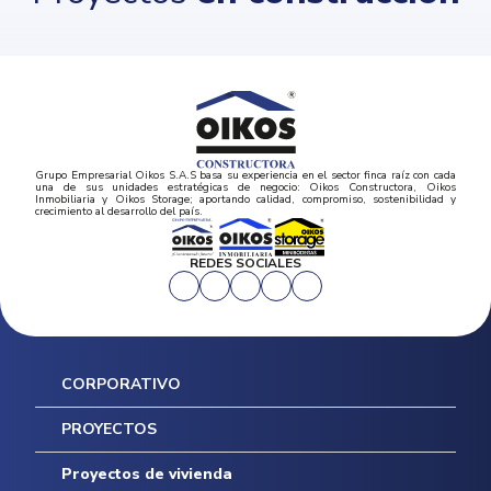
Grupo Empresarial Oikos S.A.S basa su experiencia en el sector finca raíz con cada
una de sus unidades estratégicas de negocio: Oikos Constructora, Oikos
Inmobiliaria y Oikos Storage; aportando calidad, compromiso, sostenibilidad y
crecimiento al desarrollo del país.
REDES SOCIALES
CORPORATIVO
Inicio
PROYECTOS
Mapa del sitio
Postventas
Proyectos de vivienda
Contratación Directa