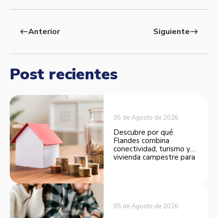
Anterior
Siguiente
west
east
Post recientes
05 de Agosto de 2026
Descubre por qué
Flandes combina
conectividad, turismo y
vivienda campestre para
convertirse en una
opción atractiva de
inversión.
05 de Agosto de 2026