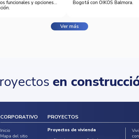
os funcionales y opciones
Bogotá con OIKOS Balmora.
ción.
Ver más
royectos
en construcci
CORPORATIVO
PROYECTOS
Proyectos de vivienda
Inicio
Viv
Mapa del sitio
con