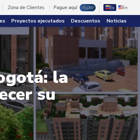
Zona de Clientes
Pague aquí
Es
En
es
Proyectos ejecutados
Descuentos
Noticias
gotá: la
ecer su