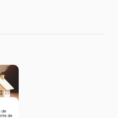
s de
dente de