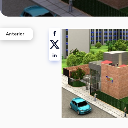
Anterior
west