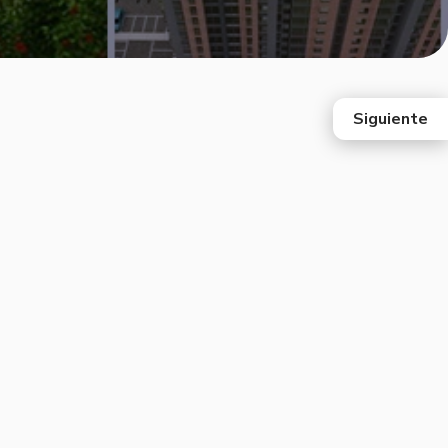
Siguiente
east