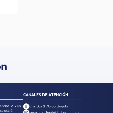
ón
CANALES DE ATENCIÓN
iendas VIS en
Cra 16a # 78-55 Bogotá
strucción
servicioalcliente@oikos.com.co