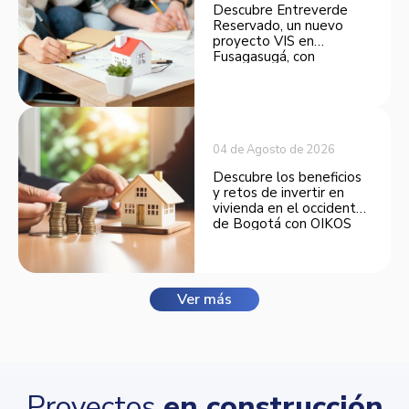
Descubre Entreverde
Reservado, un nuevo
proyecto VIS en
Fusagasugá, con
espacios funcionales y
opciones de financiación.
04 de Agosto de 2026
Descubre los beneficios
y retos de invertir en
vivienda en el occidente
de Bogotá con OIKOS
Balmora.
Ver más
Proyectos
en construcción