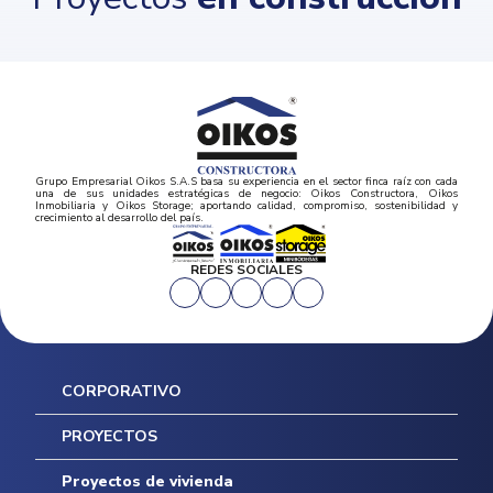
Grupo Empresarial Oikos S.A.S basa su experiencia en el sector finca raíz con cada
una de sus unidades estratégicas de negocio: Oikos Constructora, Oikos
Inmobiliaria y Oikos Storage; aportando calidad, compromiso, sostenibilidad y
crecimiento al desarrollo del país.
REDES SOCIALES
CORPORATIVO
Inicio
PROYECTOS
Mapa del sitio
Postventas
Proyectos de vivienda