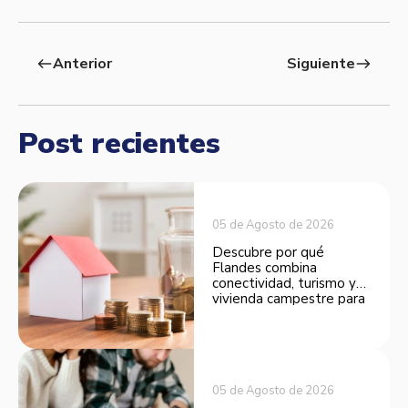
Anterior
Siguiente
west
east
Post recientes
05 de Agosto de 2026
Descubre por qué
Flandes combina
conectividad, turismo y
vivienda campestre para
convertirse en una
opción atractiva de
inversión.
05 de Agosto de 2026