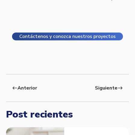
Contáctenos y conozca nuestros proyectos
Anterior
Siguiente
west
east
Post recientes