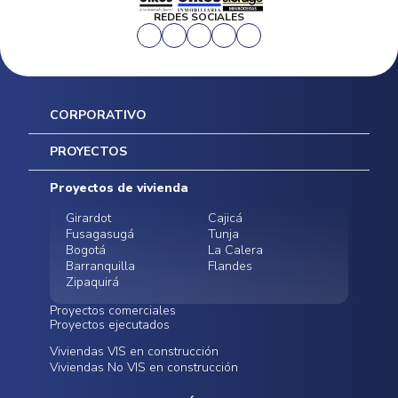
REDES SOCIALES
CORPORATIVO
Inicio
PROYECTOS
Mapa del sitio
Postventas
Proyectos de vivienda
Contratación Directa
Noticias
Girardot
Cajicá
Fusagasugá
Tunja
Bogotá
La Calera
Barranquilla
Flandes
Zipaquirá
Proyectos comerciales
Proyectos ejecutados
Bodegas - ALMAX
Locales comerciales -
Viviendas VIS en construcción
Conoce nuestros
Funza
Infinitum Zentral
Viviendas No VIS en construcción
proyectos ejecutados
Bodegas - ALMAX
Centro Comercial
Malambo
Calera Gardens