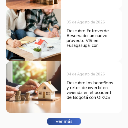
opción atractiva de
inversión.
05 de Agosto de 2026
Descubre Entreverde
Reservado, un nuevo
proyecto VIS en
Fusagasugá, con
espacios funcionales y
opciones de financiación.
04 de Agosto de 2026
Descubre los beneficios
y retos de invertir en
vivienda en el occidente
de Bogotá con OIKOS
Balmora.
Ver más