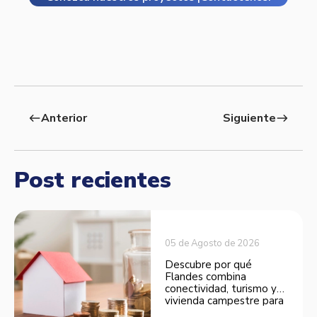
Anterior
Siguiente
west
east
Post recientes
05 de Agosto de 2026
Descubre por qué
Flandes combina
conectividad, turismo y
vivienda campestre para
convertirse en una