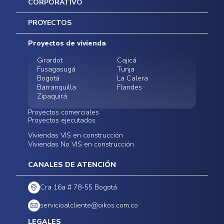
CORPORATIVO
Inicio
PROYECTOS
Mapa del sitio
Postventas
Proyectos de vivienda
Contratación Directa
Noticias
Girardot
Cajicá
Fusagasugá
Tunja
Bogotá
La Calera
Barranquilla
Flandes
Zipaquirá
Proyectos comerciales
Proyectos ejecutados
Bodegas - ALMAX
Locales comerciales -
Viviendas VIS en construcción
Conoce nuestros
Funza
Infinitum Zentral
Viviendas No VIS en construcción
proyectos ejecutados
Bodegas - ALMAX
Centro Comercial
Malambo
Calera Gardens
CANALES DE ATENCIÓN
Cra 16a # 78-55 Bogotá
servicioalcliente@oikos.com.co
LEGALES