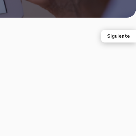
Siguiente
east