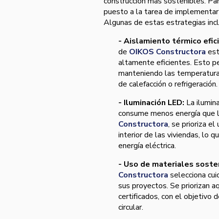
construcción más sostenibles. Par
puesto a la tarea de implementar 
Algunas de estas estrategias inc
- Aislamiento térmico efic
de
OIKOS Constructora
est
altamente eficientes. Esto pe
manteniendo las temperaturas
de calefacción o refrigeración.
- Iluminación LED:
La ilumin
consume menos energía que la
Constructora
, se prioriza e
interior de las viviendas, lo 
energía eléctrica.
- Uso de materiales soste
Constructora
selecciona cu
sus proyectos. Se priorizan a
certificados, con el objetivo
circular.