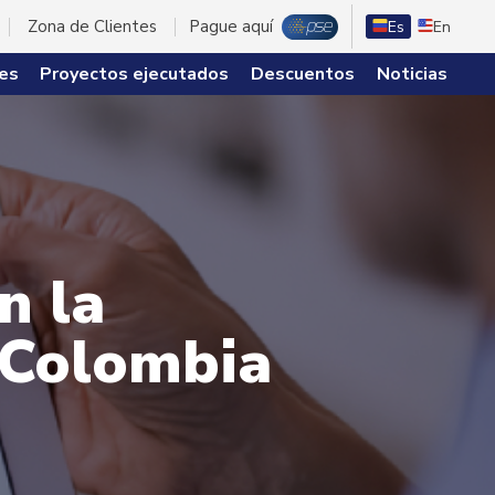
Zona de Clientes
Pague aquí
Es
En
es
Proyectos ejecutados
Descuentos
Noticias
n la
n Colombia