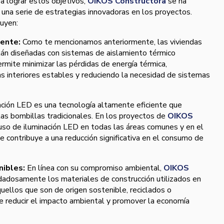
a lograr estos objetivos,
OIKOS Constructora
se ha
una serie de estrategias innovadoras en los proyectos.
luyen:
iente:
Como te mencionamos anteriormente, las viviendas
án diseñadas con sistemas de aislamiento térmico
rmite minimizar las pérdidas de energía térmica,
 interiores estables y reduciendo la necesidad de sistemas
ación LED es una tecnología altamente eficiente que
s bombillas tradicionales. En los proyectos de
OIKOS
l uso de iluminación LED en todas las áreas comunes y en el
que contribuye a una reducción significativa en el consumo de
nibles:
En línea con su compromiso ambiental,
OIKOS
idadosamente los materiales de construcción utilizados en
quellos que son de origen sostenible, reciclados o
 de reducir el impacto ambiental y promover la economía