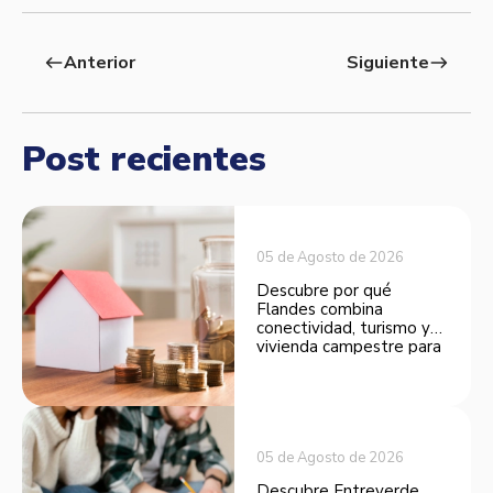
Anterior
Siguiente
west
east
Post recientes
05 de Agosto de 2026
Descubre por qué
Flandes combina
conectividad, turismo y
vivienda campestre para
convertirse en una
opción atractiva de
inversión.
05 de Agosto de 2026
Descubre Entreverde