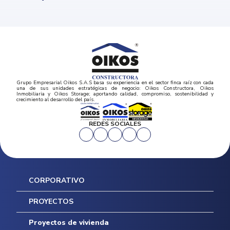
Grupo Empresarial Oikos S.A.S basa su experiencia en el sector finca raíz con cada
una de sus unidades estratégicas de negocio: Oikos Constructora, Oikos
Inmobiliaria y Oikos Storage; aportando calidad, compromiso, sostenibilidad y
crecimiento al desarrollo del país.
REDES SOCIALES
CORPORATIVO
Inicio
PROYECTOS
Mapa del sitio
Postventas
Proyectos de vivienda
Contratación Directa