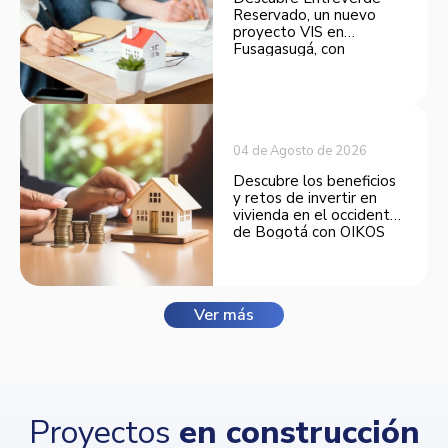
Reservado, un nuevo
proyecto VIS en
Fusagasugá, con
espacios funcionales y
opciones de financiación.
04 de Agosto de 2026
Descubre los beneficios
y retos de invertir en
vivienda en el occidente
de Bogotá con OIKOS
Balmora.
Ver más
Proyectos
en construcción